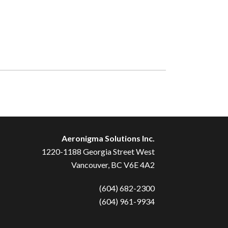
Aeronigma Solutions Inc.
1220-1188 Georgia Street West
Vancouver, BC V6E 4A2
(604) 682-2300
(604) 961-9934